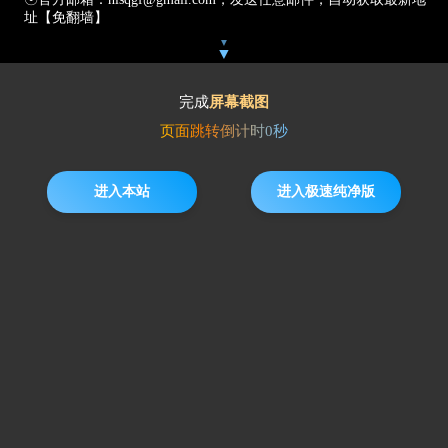
址【免翻墙】
▼
▼
完成
屏幕截图
页面跳转倒计时
0
秒
进入本站
进入极速纯净版